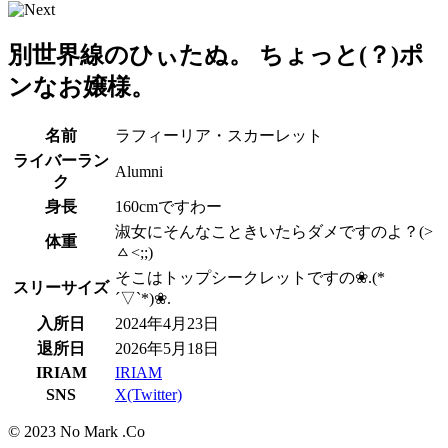
別世界線のひぃたぬ。 ちょっと(？)ポ
ンなお嬢様。
名前
ラフィーリア・スカーレット
ライバーラン
Alumni
ク
身長
160cmですわー
淑女にそんなこときいたらダメですのよ？(>
体重
ㅿ<;;)
そこはトップシークレットですの❀.(*
スリーサイズ
´▽`*)❀.
入所日
2024年4月23日
退所日
2026年5月18日
IRIAM
IRIAM
SNS
X(Twitter)
© 2023 No Mark .Co